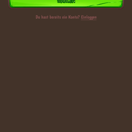
WÄHLEN
Du hast bereits ein Konto?
Einloggen