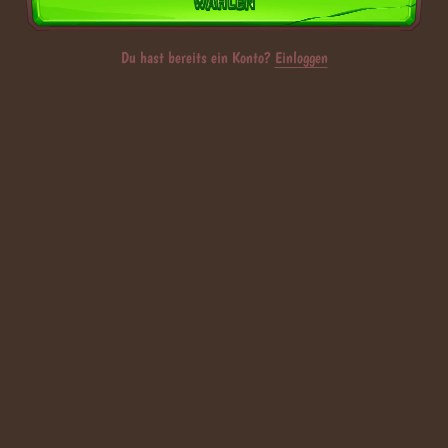
WÄHLEN
Du hast bereits ein Konto?
Einloggen