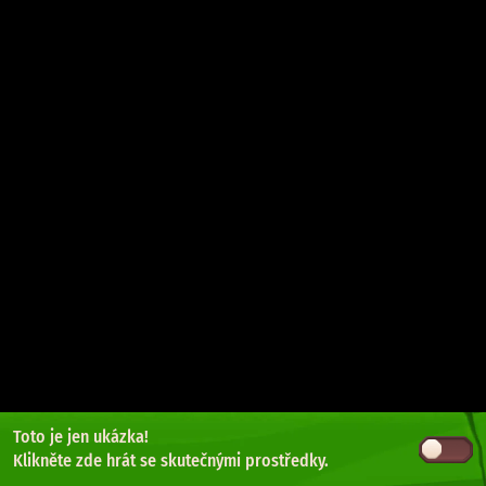
Toto je jen ukázka!
Klikněte zde
hrát se skutečnými prostředky.