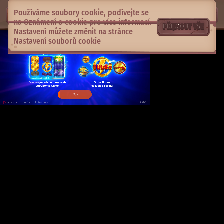
Používáme soubory cookie, podívejte se
na
Oznámení o cookie
pro více informací.
PŘIJMOUT VŠE
Nastavení můžete změnit na stránce
Nastavení souborů cookie