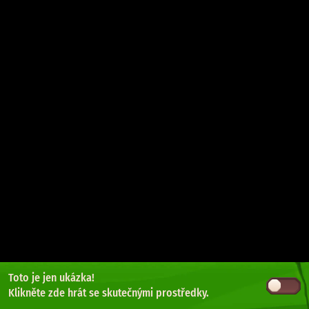
Toto je jen ukázka!
Klikněte zde
hrát se skutečnými prostředky.