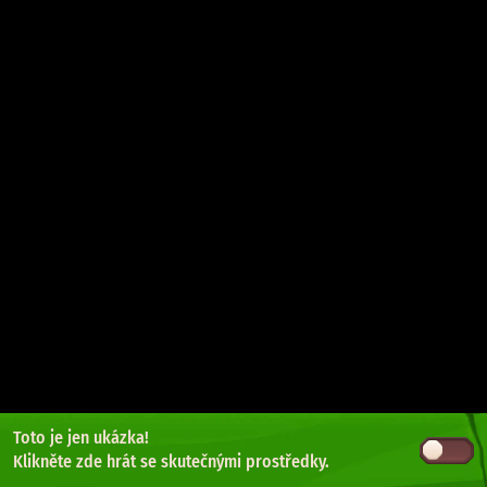
Toto je jen ukázka!
Klikněte zde
hrát se skutečnými prostředky.