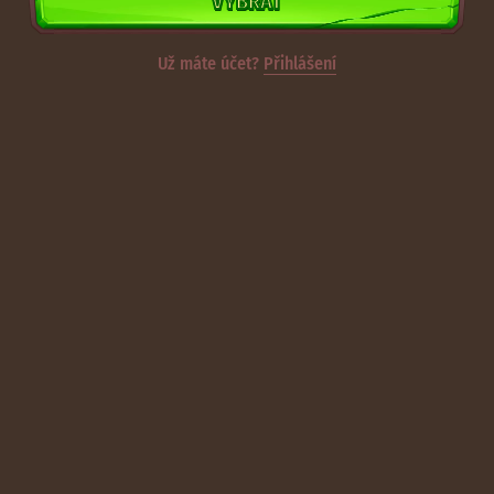
VYBRAT
Už máte účet?
Přihlášení