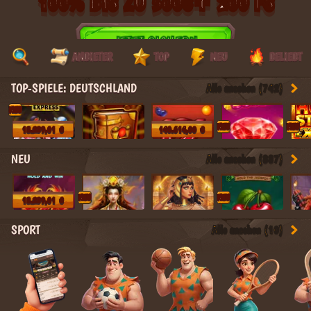
100% BIS ZU 500€
+ 200 FS
JETZT SICHERN
ANBIETER
TOP
NEU
BELIEBT
TOP-SPIELE: DEUTSCHLAND
Alle ansehen (742)
NEU
NEU
NEU
18.239,01 €
140.614,00 €
NEU
Alle ansehen (887)
NEU
NEU
18.239,01 €
SPORT
Alle ansehen (10)