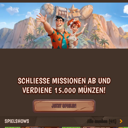
29
30
31
27
12
12
21
19
29
23
26
18
15
1
16
19
20
8
30
21
35
19
2
6
7
35
SCHLIESSE MISSIONEN AB UND V
ERDIENE 15.000 MÜNZEN!
JETZT SPIELEN
SPIELSHOWS
Alle ansehen (41)