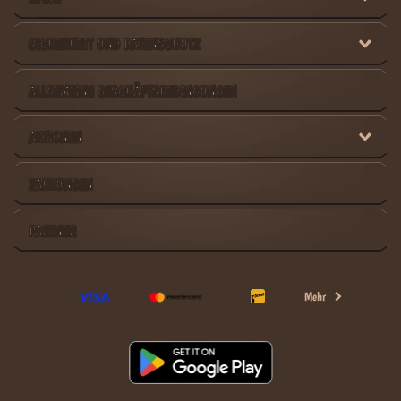
Du kannst die Demoversionen zwar kostenlos spielen, aber wir sind ein komplett
reguliertes Casino, sodass nur registrierte Spieler um echtes Geld spielen können. Die
SICHERHEIT UND DATENSCHUTZ
Demoversionen sind jedoch großartig, um zu sehen, ob dir das Spiel gefällt, bevor du
echtes Geld einsetzt. Stonevegas Mitglieder können außerdem mehrere Casino Aktionen
wie Reload-Boni, Cashbacks und Freispiele in Anspruch nehmen.
ALLGEMEINE GESCHÄFTSBEDINGUNGEN
Stonevegas bietet Spiele mit einer Vielzahl von Themen und Mechaniken an, sodass
Spieler verschiedene Spiele spielen und ihren neuen Favoriten finden können. Das
AKTIONEN
Casino ist in drei Hauptkategorien aufgeteilt: Casino, Jackpots und Live Casino, sodass
du ganz einfach auf die Art von Spiel zugreifen kannst, die du spielen möchtest.
Stonevegas Slots:
ZAHLUNGEN
Video Slots
– Spiele moderne Slots mit verschiedenen Themen, Mechaniken, Walzen
und mehr.
PARTNER
Sofortspiele
– Diese Spiele bieten in kürzerer Zeit genauso viel Spaß.
Megaways Slots
– Genieße dynamische Walzenmechaniken mit Tausenden von
Gewinnmöglichkeiten.
Bonus Buy Slots
– Springe mit einem Kauf im Spiel direkt in die Bonusrunden.
Mehr
Stonevegas-Jackpot-Kategorien:
Tägliche Jackpots
– In dieser Kategorie findest du unsere täglichen Empfehlungen.
Heiße Jackpots
– Hier findest du Jackpots, die bald fallen oder eine
beeindruckende Summe erreicht haben.
Neue Jackpots
– Entdecke alle kürzlich hinzugefügten Jackpot-Spiele in dieser