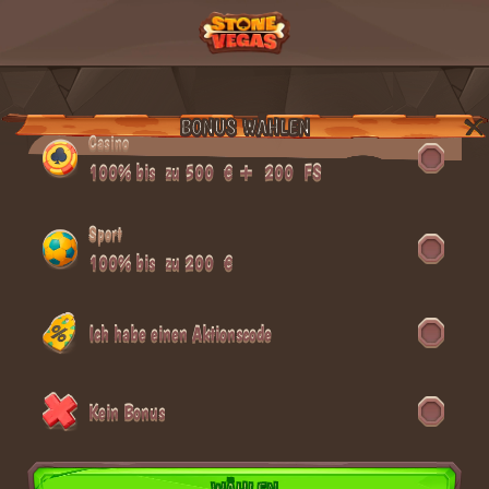
BONUS WÄHLEN
Casino
100% bis zu 500 € + 200 FS
Sport
100% bis zu 200 €
Ich habe einen Aktionscode
Kein Bonus