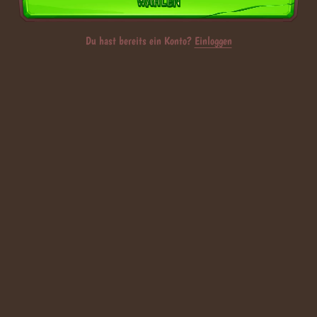
WÄHLEN
Du hast bereits ein Konto?
Einloggen