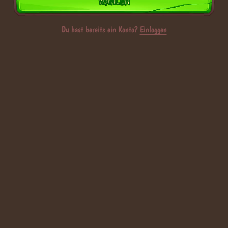
WÄHLEN
Du hast bereits ein Konto?
Einloggen