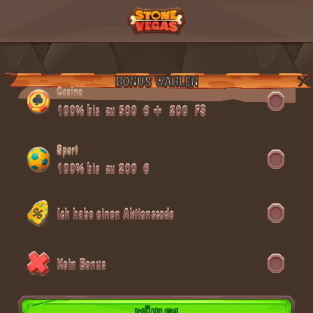
BONUS WÄHLEN
Casino
100% bis zu 500 € + 200 FS
Sport
100% bis zu 200 €
Ich habe einen Aktionscode
Kein Bonus