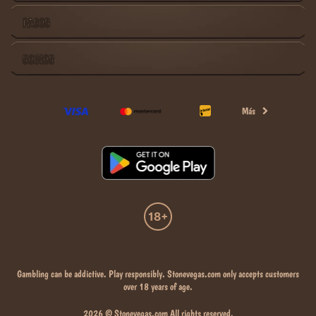
PAGOS
SOCIOS
Más
Gambling can be addictive. Play responsibly. Stonevegas.com only accepts customers
over 18 years of age.
2026 © Stonevegas.com All rights reserved.