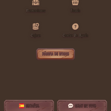
Promociones
Tienda
Cajero
Centro De Ayuda
PÁGINA DE INICIO
ESPAÑOL
CHAT EN VIVO