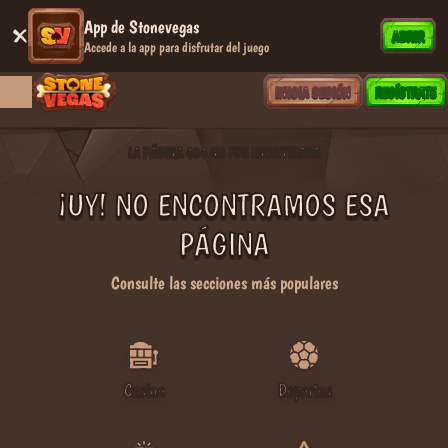
App de Stonevegas
ABRIR
Accede a la app para disfrutar del juego
INICIA SESIÓN
REGÍSTRATE
LA PÁGINA 404 NO FUE ENCONTRADA
¡UY! NO ENCONTRAMOS ESA
PÁGINA
Consulte las secciones más populares
Casino
Deportes