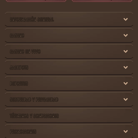
INFORMACIÓN GENERAL
CASINO
CASINO EN VIVO
JACKPOTS
DEPORTES
SEGURIDAD Y PRIVACIDAD
TÉRMINOS Y CONDICIONES
PROMOCIONES