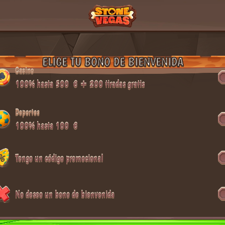
ELIGE TU BONO DE BIENVENIDA
Casino
100% hasta 500 € + 200 tiradas gratis
Deportes
100% hasta 100 €
Tengo un código promocional
No deseo un bono de bienvenida