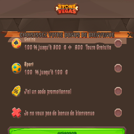
CHOISISSEZ VOTRE BONUS DE BIENVENUE
Casino
100 % jusqu’à 500 € + 200 Tours Gratuits
Sport
100 % jusqu’à 100 €
J'ai un code promotionnel
Je ne veux pas de bonus de bienvenue