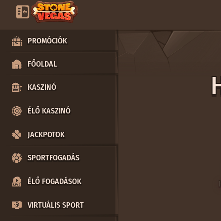
PROMÓCIÓK
FŐOLDAL
KASZINÓ
ÉLŐ KASZINÓ
JACKPOTOK
SPORTFOGADÁS
ÉLŐ FOGADÁSOK
VIRTUÁLIS SPORT