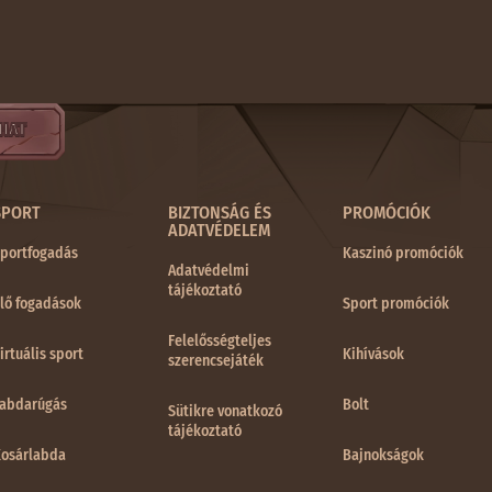
CHAT
SPORT
BIZTONSÁG ÉS
PROMÓCIÓK
ADATVÉDELEM
portfogadás
Kaszinó promóciók
Adatvédelmi
tájékoztató
lő fogadások
Sport promóciók
Felelősségteljes
irtuális sport
Kihívások
szerencsejáték
abdarúgás
Bolt
Sütikre vonatkozó
tájékoztató
osárlabda
Bajnokságok