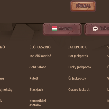
FŐOLDAL
MAGYAR
ÉLŐ 
INÓ
ÉLŐ KASZINÓ
JACKPOTOK
Top élő kaszinó
Hot Jackpotok
S
Gold Saloon
Lucky Jackpotok
É
erű
Rulett
Új Jackpotok
V
ajnokság
Blackjack
Összes Jackpot
L
ív
Nemzetközi
K
asztalok