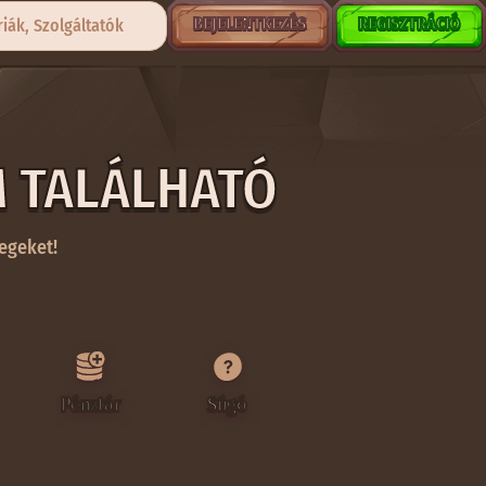
BEJELENTKEZÉS
REGISZTRÁCIÓ
iák, Szolgáltatók
M TALÁLHATÓ
egeket!
Pénztár
Súgó