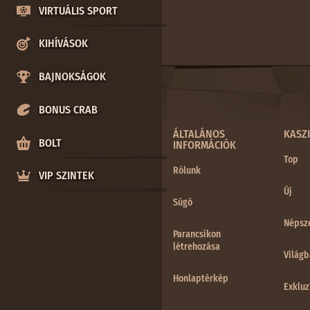
VIRTUÁLIS SPORT
KIHÍVÁSOK
BAJNOKSÁGOK
BONUS CRAB
ÁLTALÁNOS
KASZ
BOLT
INFORMÁCIÓK
Top
Rólunk
VIP SZINTEK
Új
Súgó
Népsz
Parancsikon
létrehozása
Világb
Honlaptérkép
Exkluz