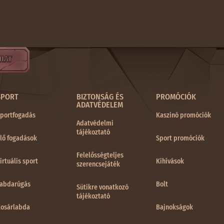
CHAT
SPORT
BIZTONSÁG ÉS
PROMÓCIÓK
ADATVÉDELEM
portfogadás
Kaszinó promóciók
Adatvédelmi
tájékoztató
lő fogadások
Sport promóciók
Felelősségteljes
irtuális sport
Kihívások
szerencsejáték
abdarúgás
Bolt
Sütikre vonatkozó
tájékoztató
osárlabda
Bajnokságok