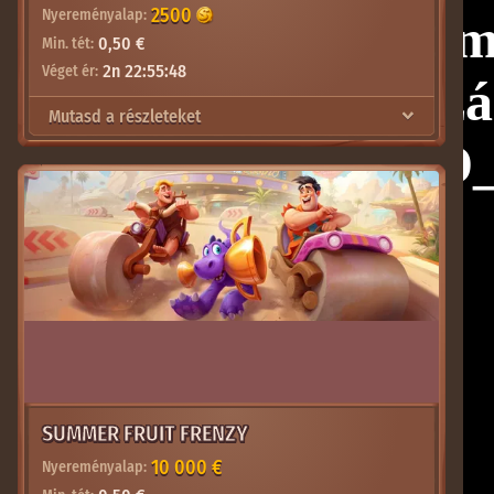
2500
Nyereményalap:
0,50 €
Min. tét:
2n 22:55:48
Véget ér:
Mutasd a részleteket
KASZINÓ
SUMMER FRUIT FRENZY
10 000 €
Nyereményalap: