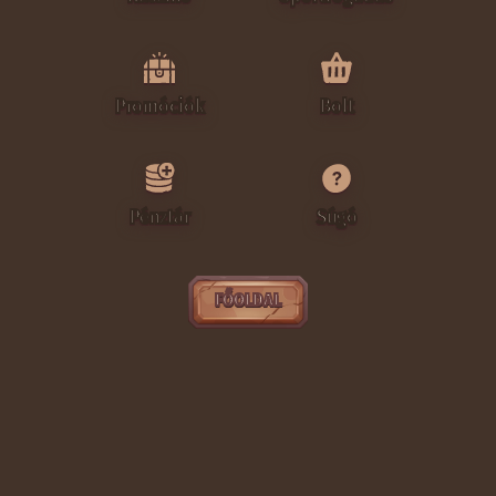
Promóciók
Bolt
Pénztár
Súgó
FŐOLDAL