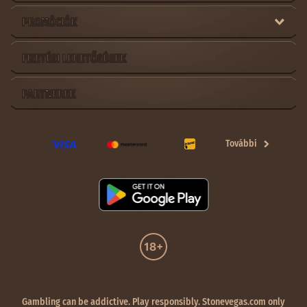
PROMÓCIÓK
FIZETÉSI LEHETŐSÉGEK
PARTNEREK
További
Gambling can be addictive. Play responsibly. Stonevegas.com only