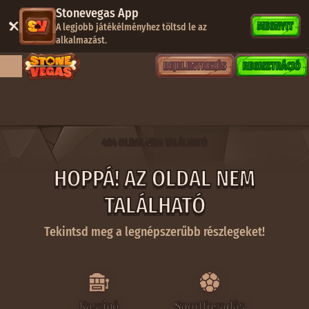
Stonevegas App
MEGNYIT
A legjobb játékélményhez töltsd le az
alkalmazást.
BEJELENTKEZÉS
REGISZTRÁCIÓ
404 OLDAL NEM TALÁLHATÓ
HOPPÁ! AZ OLDAL NEM
TALÁLHATÓ
Tekintsd meg a legnépszerűbb részlegeket!
Kaszinó
Sportfogadás