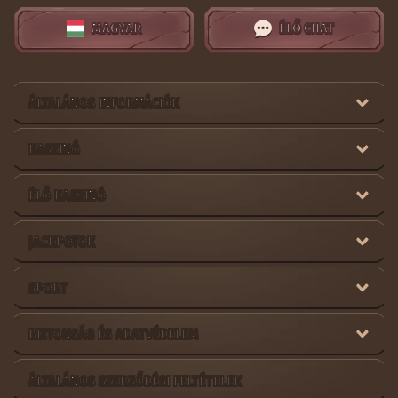
MAGYAR
ÉLŐ CHAT
ÁLTALÁNOS INFORMÁCIÓK
KASZINÓ
ÉLŐ KASZINÓ
JACKPOTOK
SPORT
BIZTONSÁG ÉS ADATVÉDELEM
ÁLTALÁNOS SZERZŐDÉSI FELTÉTELEK