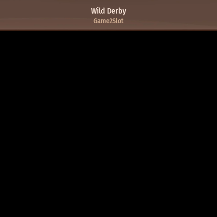
Wild Derby
Game2Slot