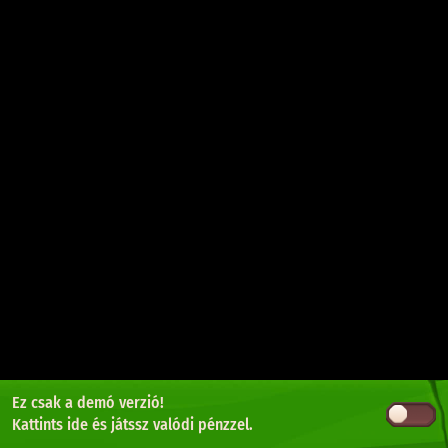
Ez csak a demó verzió!
Kattints ide
és játssz valódi pénzzel.