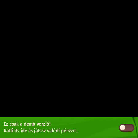
Ez csak a demó verzió!
Kattints ide
és játssz valódi pénzzel.