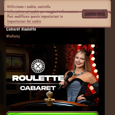
Utilizziamo i cookie, controlla
Informativa sui cookie
per maggiori informazioni.
ACCETTA TUTTO
Puoi modificare queste impostazioni in
Impostazioni dei cookie
Cabaret Roulette
Winfinity