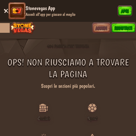
Stonevegas App
APRI
Accedi all'app per giocare al meglio
ACCEDI
REGISTRATI
404 PAGINA NON TROVATA
OPS! NON RIUSCIAMO A TROVARE
LA PAGINA
Scopri le sezioni più popolari.
Casinò
Sport