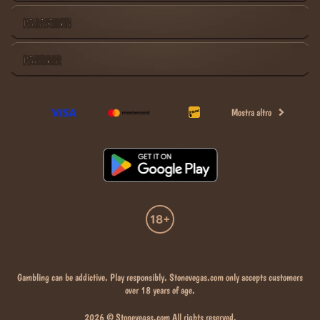
PAGAMENTI
PARTNER
Mostra altro
Gambling can be addictive. Play responsibly. Stonevegas.com only accepts customers
over 18 years of age.
2026 © Stonevegas.com All rights reserved.