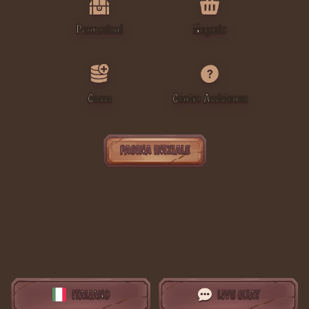
Promozioni
Negozio
Cassa
Centro Assistenza
PAGINA INIZIALE
ITALIANO
LIVE CHAT