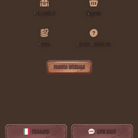
Promozioni
Negozio
Cassa
Centro Assistenza
PAGINA INIZIALE
ITALIANO
LIVE CHAT