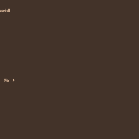
aseball
Mer