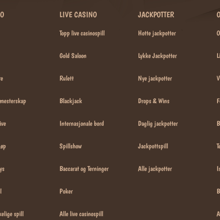
NO
LIVE CASINO
JACKPOTTER
Topp live casinospill
Hotte jackpotter
O
Gold Saloon
Lykke Jackpotter
L
re
Rulett
Nye jackpotter
V
mesterskap
Blackjack
Drops & Wins
F
ive
Internasjonale bord
Daglig jackpotter
B
jøp
Spillshow
Jackpottspill
T
ys
Baccarat og Terninger
Alle jackpotter
I
l
Poker
B
elige spill
Alle live casinospill
A