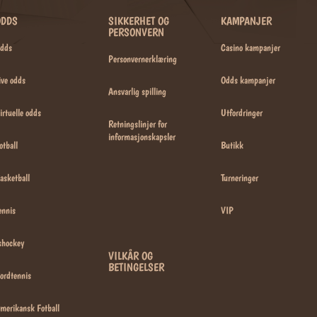
ODDS
SIKKERHET OG
KAMPANJER
PERSONVERN
dds
Casino kampanjer
Personvernerklæring
ive odds
Odds kampanjer
Ansvarlig spilling
irtuelle odds
Utfordringer
Retningslinjer for
informasjonskapsler
otball
Butikk
asketball
Turneringer
ennis
VIP
shockey
VILKÅR OG
BETINGELSER
ordtennis
merikansk Fotball