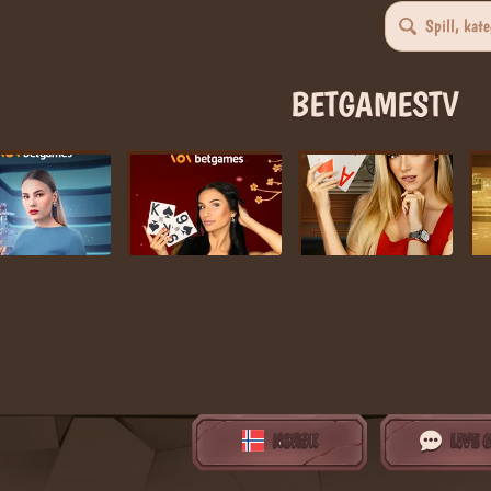
Spill, kate
BETGAMESTV
NORSK
LIVE 