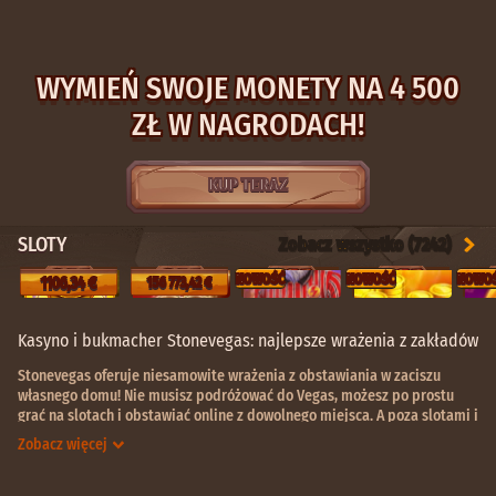
WYMIEŃ SWOJE MONETY NA 4 500
ZŁ W NAGRODACH!
KUP TERAZ
SLOTY
Zobacz wszystko (7242)
NOWOŚĆ
NOWOŚĆ
NOWO
1106,34 €
156 773,42 €
Kasyno i bukmacher Stonevegas: najlepsze wrażenia z zakładów
Stonevegas oferuje niesamowite wrażenia z obstawiania w zaciszu
własnego domu! Nie musisz podróżować do Vegas, możesz po prostu
grać na slotach i obstawiać online z dowolnego miejsca. A poza slotami i
zakładami sportowymi, jest tak wiele rzeczy do zrobienia!
Zobacz więcej
Jeśli uwielbiasz grać w gry kasynowe, przygotuj się na szaloną jazdę.
Stonevegas ma ogromną bibliotekę z setkami gier do odkrycia. Zakręć