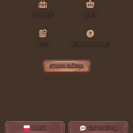
Promocje
Sklep
Kasa
Centrum Pomocy
STRONA GŁÓWNA
POLSKI
CZAT NA ŻYWO