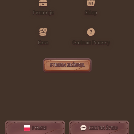
Promocje
Sklep
Kasa
Centrum Pomocy
STRONA GŁÓWNA
POLSKI
CZAT NA ŻYWO