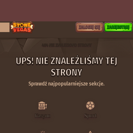
ZALOGUJ SIĘ
ZAREJESTRUJ
404 NIE ZNALEZIONO STRONY
UPS! NIE ZNALEŹLIŚMY TEJ
STRONY
Sprawdź najpopularniejsze sekcje.
Kasyno
Sport