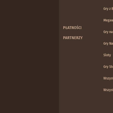
Gry z
Megaw
PŁATNOŚCI
Gry na
PARTNERZY
Gry N
Sloty
Gry St
Wszyst
Wszyst