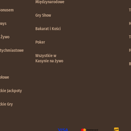
Międzynarodowe
 Bonusem
T
Gry Show
ays
H
Bakarat i Kości
 Żywo
T
Poker
atychmiastowe
F
Wszystkie w
Kasynie na żywo
B
ołowe
kie Jackpoty
kie Gry