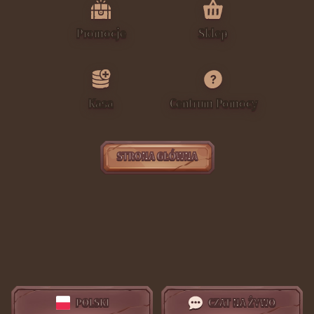
Promocje
Sklep
Kasa
Centrum Pomocy
STRONA GŁÓWNA
POLSKI
CZAT NA ŻYWO