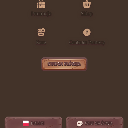
Promocje
Sklep
Kasa
Centrum Pomocy
STRONA GŁÓWNA
POLSKI
CZAT NA ŻYWO