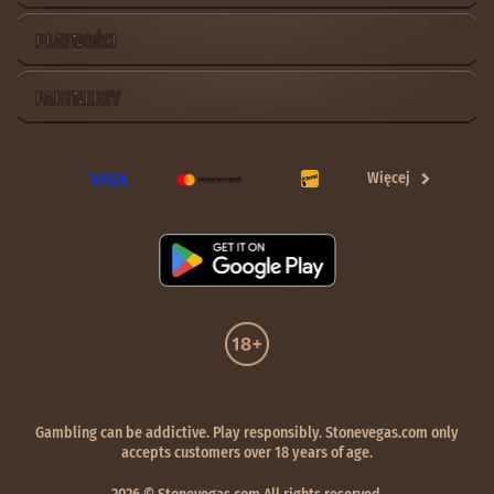
PŁATNOŚCI
PARTNERZY
Więcej
Gambling can be addictive. Play responsibly. Stonevegas.com only
accepts customers over 18 years of age.