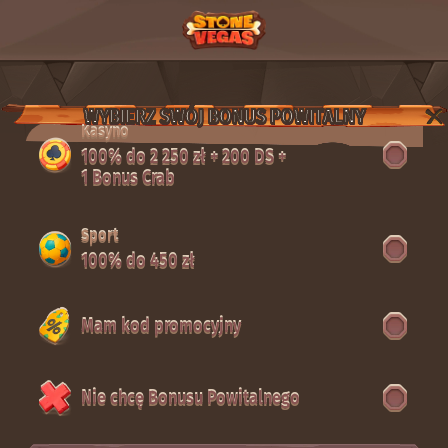
WYBIERZ SWÓJ BONUS POWITALNY
Kasyno
100% do 2 250 zł + 200 DS +
1 Bonus Crab
Sport
100% do 450 zł
Mam kod promocyjny
Nie chcę Bonusu Powitalnego