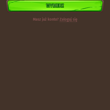
WYBIERZ
Masz już konto?
Zaloguj się