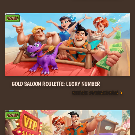
CASINO
GOLD SALOON ROULETTE: LUCKY NUMBER
WEITERE INFORMATIONEN
CASINO