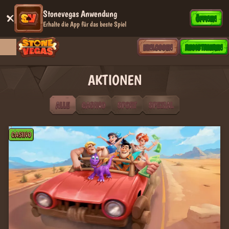
Stonevegas Anwendung
ÖFFNEN
Erhalte die App für das beste Spiel
EINLOGGEN
REGISTRIEREN
AKTIONEN
ALLE
CASINO
SPORT
SPEZIAL
CASINO