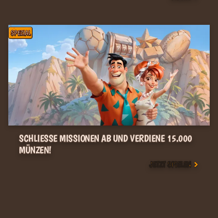
SPEZIAL
SCHLIESSE MISSIONEN AB UND VERDIENE 15.000 M
ÜNZEN!
JETZT SPIELEN