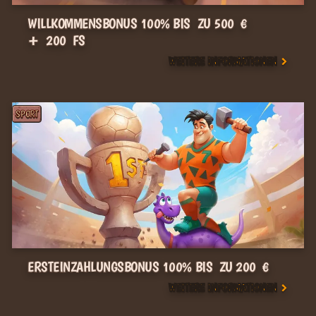
WILLKOMMENSBONUS 100% BIS ZU 500 €
+ 200 FS
WEITERE INFORMATIONEN
SPORT
ERSTEINZAHLUNGSBONUS 100% BIS ZU 200 €
WEITERE INFORMATIONEN