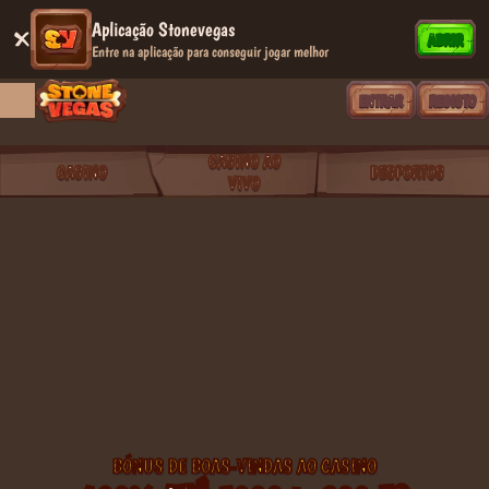
Aplicação Stonevegas
ABRIR
Entre na aplicação para conseguir jogar melhor
ENTRAR
REGISTO
CASINO AO
CASINO
DESPORTOS
VIVO
BÓNUS DE BOAS-VINDAS AO CASINO