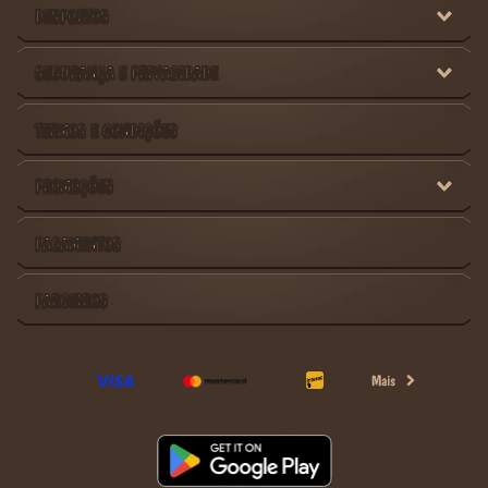
Embora possas jogar as versões de demonstração gratuitamente, somos um casino
DESPORTOS
totalmente regulamentado, por isso só os jogadores registados podem jogar com dinheiro
real. No entanto, as versões de demonstração são ótimas para ver se gostas do jogo antes
de investires o teu dinheiro. Os membros do Stonevegas também podem aproveitar várias
SEGURANÇA E PRIVACIDADE
promoções de casino, como bónus de recarga, cashbacks, e giros grátis.
O Stonevegas oferece jogos com uma diversidade de temas e mecânicas, para que os
TERMOS E CONDIÇÕES
jogadores possam experimentar vários jogos e encontrar o seu novo favorito. O casino
está dividido em três categorias principais: Casino, Jackpots, e Casino Ao Vivo, para que
possas aceder facilmente ao tipo de jogo que queres jogar.
PROMOÇÕES
Slots Stonevegas:
Slots em vídeo
– Joga slots modernas com diferentes temas, mecânicas, rolos, e
PAGAMENTOS
mais.
Jogos instantâneos
– Estes jogos proporcionam a mesma diversão num período de
PARCEIROS
tempo mais curto.
Slots Megaways Slots
– Desfruta de uma mecânica de rolos dinâmica com milhares
de formas de ganhar.
Slots com compra de bónus
– Passa diretamente para a ação da ronda bónus com
uma compra dentro do jogo.
Mais
Categorias de jackpot Stonevegas:
Jackpots diários
– Consulta esta categoria para veres as nossas recomendações
diárias.
Jackpots quentes
– Aqui vais encontrar jackpots que estão prestes a sair ou já