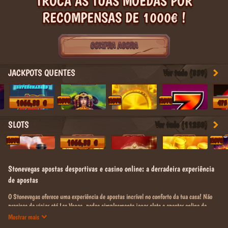
TROCA AS TUAS MOEDAS POR
RECOMPENSAS DE 1000€ !
COMPRA AGORA
JACKPOTS QUENTES
Ver tudo (359)
NOVO
NOVO
NOVO
1066,33 €
475
SLOTS
Ver tudo (11250)
NOVO
NOVO
1066,33 €
Stonevegas apostas desportivas e casino online: a derradeira experiência
de apostas
O Stonevegas oferece uma experiência de apostas incrível no conforto da tua casa! Não
precisas de viajar até Las Vegas, podes simplesmente jogar slots e apostar online de
qualquer lugar. E, além das slots e apostas desportivas, há tantas coisas para fazer!
Mostrar mais