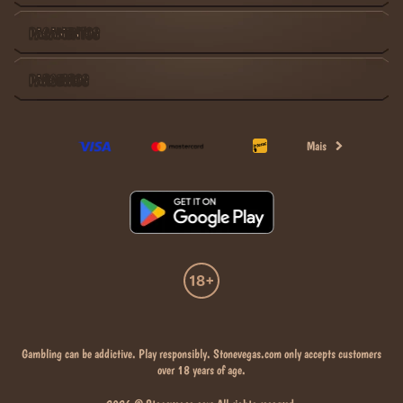
PAGAMENTOS
PARCEIROS
Mais
Gambling can be addictive. Play responsibly. Stonevegas.com only accepts customers
over 18 years of age.