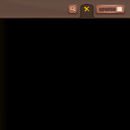
DEPOSITAR