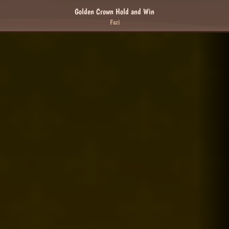
Golden Crown Hold and Win
Fazi