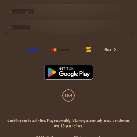
PAGAMENTOS
PARCEIROS
Mais
Gambling can be addictive. Play responsibly. Stonevegas.com only accepts customers
over 18 years of age.