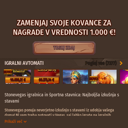
ZAMENJAJ SVOJE KOVANCE ZA
NAGRADE V VREDNOSTI 1.000 €!
TRGUJ ZDAJ
IGRALNI AVTOMATI
Poglej vse (7277)
NOVO
NOVO
10.030,21 €
60.273,34 €
Stonevegas igralnica in športna stavnica: Najboljša izkušnja s
stavami
Stonevegas ponuja neverjetno izkušnjo s stavami iz udobja vašega
doma! Ni vam treba potovati v Vegas, saj lahko igrate na igralnih
avtomatih in stavite prek spleta od koder koli. Poleg igralnih avtomatov
Prikaži več
in športnih stav lahko počnete še veliko drugih stvari!