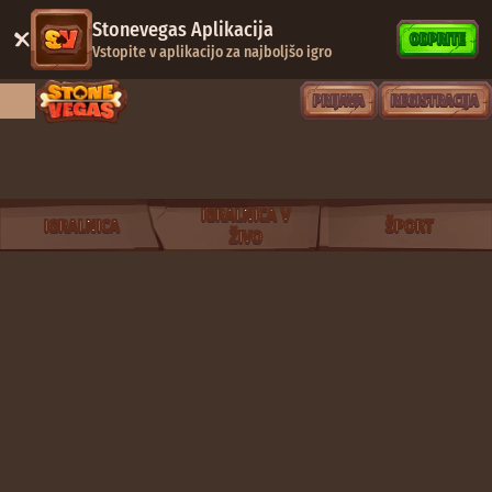
Stonevegas Aplikacija
ODPRITE
Vstopite v aplikacijo za najboljšo igro
PRIJAVA
REGISTRACIJA
IGRALNICA V
IGRALNICA
ŠPORT
ŽIVO