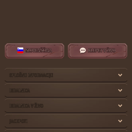
Če radi igrate igralniške igre, se pripravite na divjo zabavo. Stonevegas
ima ogromno igralno zbirko z več sto igrami, ki jih lahko raziščete.
Zavrtite svoje najljubše igralne avtomate, igrajte jackpot igre ali se
pridružite zabavi v živo. In ne skrbite, stran ima tudi neverjetno športno
stavnico z raznolikimi možnostmi stav. Stavite na različne športe,
sklenite stavo v živo ali se preizkusite v virtualnih športnih stavah.
Na Stonevegas verjamemo v velikodušnost, zato lahko, ko ste
registrirani član, tukaj zahtevate tedenske igralniške in športne
SLOVENŠČINA
KLEPET V ŽIVO
promocije ter se vzpenjate po našem programu zvestobe, da pridobite
dostop do še več ugodnosti.
Ker želimo, da bi naši igralci in tisti, ki stavijo, doživeli vrhunsko
izkušnjo, smo za vas dodali zabavne funkcije, v katerih lahko uživate. Z
SPLOŠNE INFORMACIJE
izpolnjevanjem izzivov, sodelovanjem na turnirjih in opravljanjem
vplačil zbirajte kovance, ki jih lahko porabite v trgovini.
IGRALNICA
Registrirajte se na Stonevegas zdaj in naj se zabava začne!
Igralnica Stonevegas – Uživajte v številnih igrah
IGRALNICA V ŽIVO
Igralnica Stonevegas je kot nalašč za igralce, ki iščejo raznolike igre. Na
voljo imamo na stotine iger nekaterih najboljših ponudnikov igralniških
JACKPOTI
storitev. In čeprav so lahko obsežne igralniške zbirke nekoliko
preobremenjujoče, smo poskrbeli, da je naša igralnica enostavna za