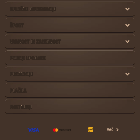
SPLOŠNE INFORMACIJE
ŠPORT
VARNOST IN ZASEBNOST
POGOJI UPORABE
PROMOCIJE
PLAČILA
PARTNERJI
Več