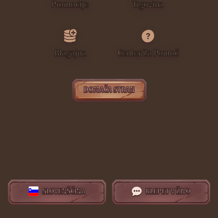
Promocije
Trgovina
Blagajna
Center Za Pomoč
DOMAČA STRAN
SLOVENŠČINA
KLEPET V ŽIVO