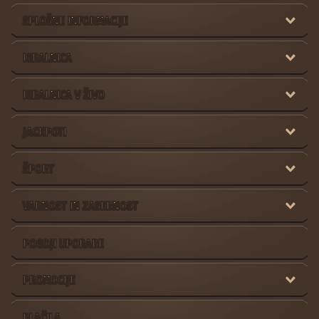
SPLOŠNE INFORMACIJE
IGRALNICA
IGRALNICA V ŽIVO
JACKPOTI
ŠPORT
VARNOST IN ZASEBNOST
POGOJI UPORABE
PROMOCIJE
PLAČILA