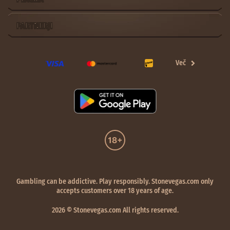
PARTNERJI
Več
Gambling can be addictive. Play responsibly. Stonevegas.com only
accepts customers over 18 years of age.
2026 © Stonevegas.com All rights reserved.