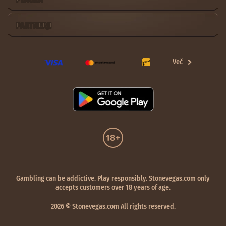
PARTNERJI
Več
Gambling can be addictive. Play responsibly. Stonevegas.com only
accepts customers over 18 years of age.
2026 © Stonevegas.com All rights reserved.