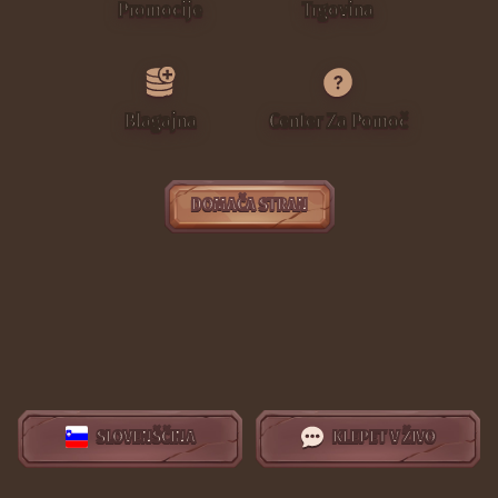
Promocije
Trgovina
Blagajna
Center Za Pomoč
DOMAČA STRAN
SLOVENŠČINA
KLEPET V ŽIVO