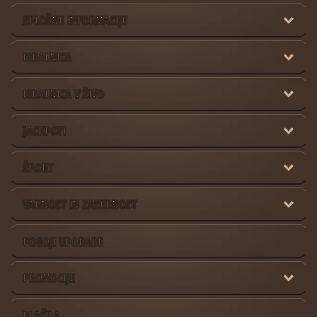
SPLOŠNE INFORMACIJE
IGRALNICA
IGRALNICA V ŽIVO
JACKPOTI
ŠPORT
VARNOST IN ZASEBNOST
POGOJI UPORABE
PROMOCIJE
PLAČILA