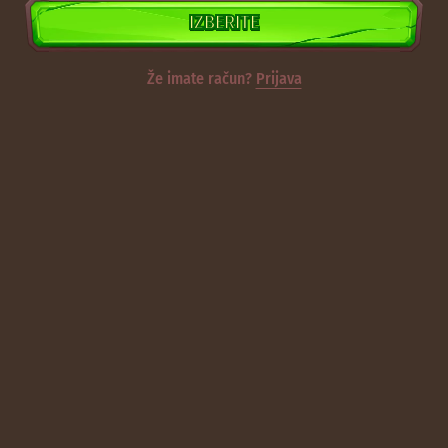
IZBERITE
Že imate račun?
Prijava