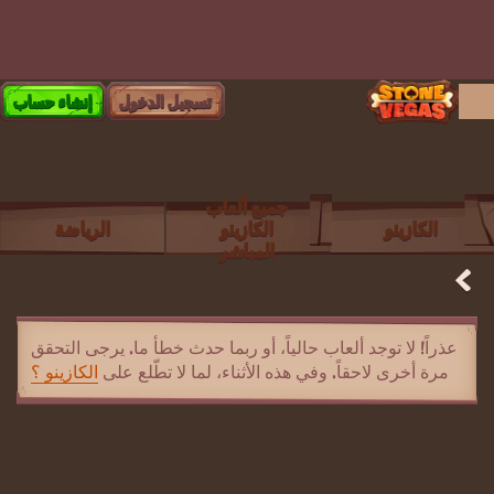
تسجيل الدخول
إنشاء حساب
جميع ألعاب
الكازينو
الكازينو
الرياضة
المباشر
عذراً! لا توجد ألعاب حالياً، أو ربما حدث خطأ ما. يرجى التحقق
مرة أخرى لاحقاً. وفي هذه الأثناء، لما لا تطّلع على
الكازينو ؟