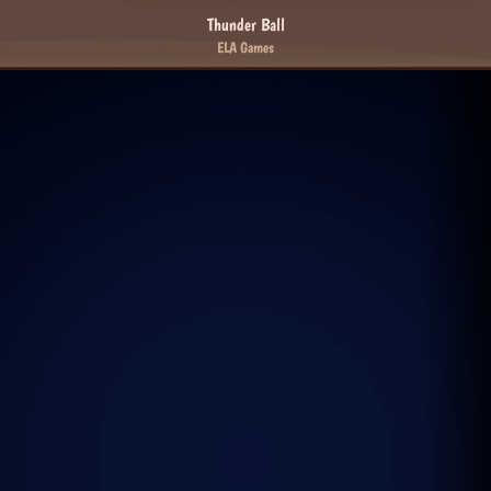
Thunder Ball
ELA Games