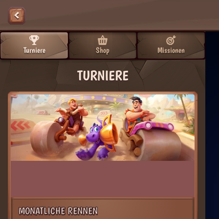
Turniere
Shop
Missionen
TURNIERE
CASINO
MONATLICHE RENNEN