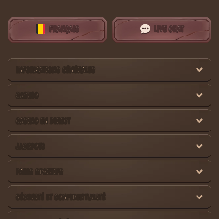
FRANÇAIS
LIVE CHAT
INFORMATIONS GÉNÉRALES
CASINO
CASINO EN DIRECT
JACKPOTS
PARIS SPORTIFS
SÉCURITÉ ET CONFIDENTIALITÉ