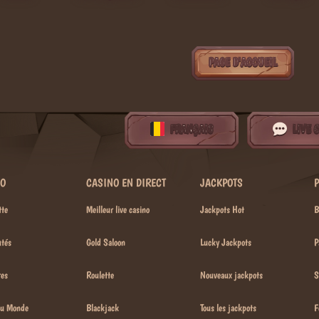
PAGE D'ACCUEIL
FRANÇAIS
LIVE 
NO
CASINO EN DIRECT
JACKPOTS
P
tte
Meilleur live casino
Jackpots Hot
B
tés
Gold Saloon
Lucky Jackpots
P
res
Roulette
Nouveaux jackpots
S
du Monde
Blackjack
Tous les jackpots
F