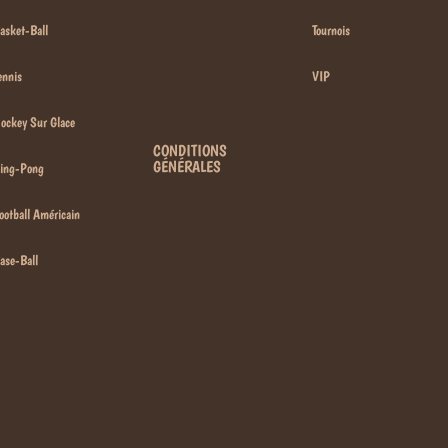
asket-Ball
Tournois
ennis
VIP
ockey Sur Glace
CONDITIONS
GÉNÉRALES
ing-Pong
ootball Américain
ase-Ball