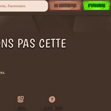
SE CONNECTER
S'INSCRIRE
ries, Fournisseurs
NS PAS CETTE
res.
Caisse
Centre D'aide