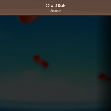
20 Wild Goals
Amusnet