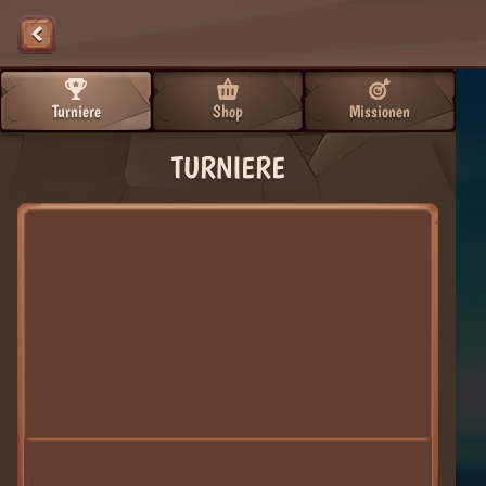
Turniere
Shop
Missionen
TURNIERE