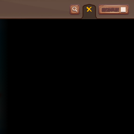
EINZAHLEN