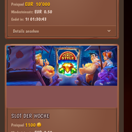
EUR 10’000
Preispool
EUR 0.50
Mindesteinsatz:
1t 01:30:43
Endet in:
Details ansehen
CASINO
SLOT DER WOCHE
1100
Preispool